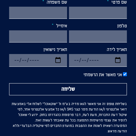
שם פרטי
שם משפחה
טלפון
אימייל
תאריך לידה
תאריך נישואין
אני מאשר את הרשמתי
שליחה
בשליחת טופס זה אני מאשר לגאו מדיה בע”מ ול “שוקאוכל” לשלוח אלי באמצעות
דואר אלקטרוני ו/או הודעת מסר קצר SMS ו/או כל אמצעי אלקטרוני אחר, לפי
שיקול דעת החברות, מעת לעת, דבר פרסומת כהגדרתו בחוק. ידוע לי שאוכל
להסיר את עצמי מרשימות התפוצה בכל עת שאבחר לעשות זאת.
המסעדה רשאית לשנות את ההטבות במועדון החברים לפי שיקוליה הבלעדי וללא
הודעה מראש.