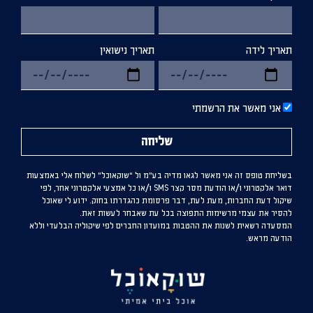
תאריך לידה
תאריך נישואין
אני מאשר את הרשמתי
שליחה
בשליחת טופס זה אני מאשר לגאו מדיה בע”מ ול “שוקאוכל” לשלוח אלי באמצעות
דואר אלקטרוני ו/או הודעת מסר קצר SMS ו/או כל אמצעי אלקטרוני אחר, לפי
שיקול דעת החברות, מעת לעת, דבר פרסומת כהגדרתו בחוק. ידוע לי שאוכל
להסיר את עצמי מרשימות התפוצה בכל עת שאבחר לעשות זאת.
המסעדה רשאית לשנות את ההטבות במועדון החברים לפי שיקוליה הבלעדי וללא
הודעה מראש.