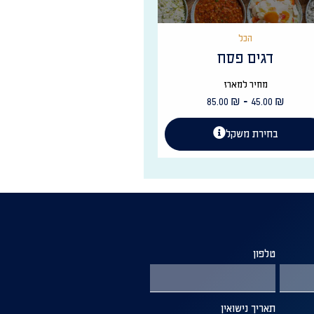
הכל
דגים פסח
מחיר למארז
-
85.00
₪
45.00
₪
בחירת משקל
טלפון
תאריך נישואין