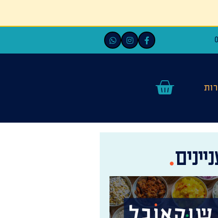
ות
יינים