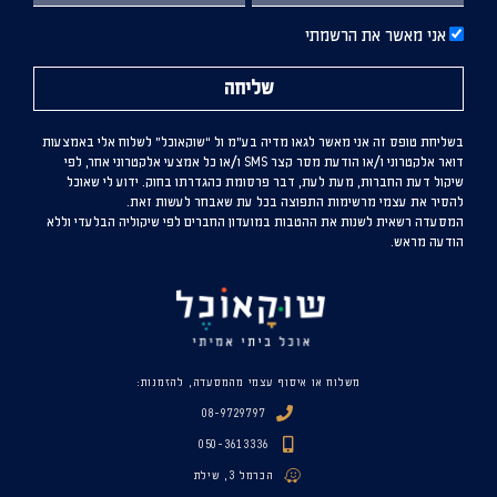
אני מאשר את הרשמתי
שליחה
בשליחת טופס זה אני מאשר לגאו מדיה בע”מ ול “שוקאוכל” לשלוח אלי באמצעות
דואר אלקטרוני ו/או הודעת מסר קצר SMS ו/או כל אמצעי אלקטרוני אחר, לפי
שיקול דעת החברות, מעת לעת, דבר פרסומת כהגדרתו בחוק. ידוע לי שאוכל
להסיר את עצמי מרשימות התפוצה בכל עת שאבחר לעשות זאת.
המסעדה רשאית לשנות את ההטבות במועדון החברים לפי שיקוליה הבלעדי וללא
הודעה מראש.
משלוח או איסוף עצמי מהמסעדה, להזמנות:
08-9729797
050-3613336
הכרמל 3, שילת