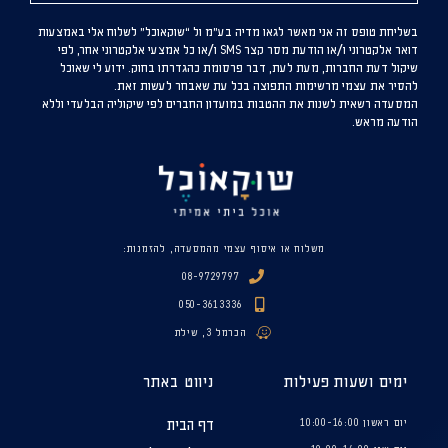
בשליחת טופס זה אני מאשר לגאו מדיה בע”מ ול “שוקאוכל” לשלוח אלי באמצעות
דואר אלקטרוני ו/או הודעת מסר קצר SMS ו/או כל אמצעי אלקטרוני אחר, לפי
שיקול דעת החברות, מעת לעת, דבר פרסומת כהגדרתו בחוק. ידוע לי שאוכל
להסיר את עצמי מרשימות התפוצה בכל עת שאבחר לעשות זאת.
המסעדה רשאית לשנות את ההטבות במועדון החברים לפי שיקוליה הבלעדי וללא
הודעה מראש.
משלוח או איסוף עצמי מהמסעדה, להזמנות:
08-9729797
050-3613336
הכרמל 3, שילת
ימים ושעות פעילות
ניווט באתר
יום ראשון 10:00-16:00
דף הבית