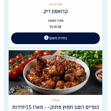
תפריט יומי
קרואסון ריק
מחיר למארז
30.00
₪
בחירת משקל
עופות
כנפיים רוטב חמוץ מתוק- - מארז 15יחידות