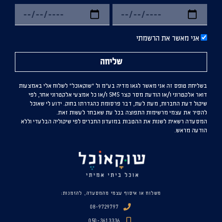
אני מאשר את הרשמתי
שליחה
בשליחת טופס זה אני מאשר לגאו מדיה בע”מ ול “שוקאוכל” לשלוח אלי באמצעות
דואר אלקטרוני ו/או הודעת מסר קצר SMS ו/או כל אמצעי אלקטרוני אחר, לפי
שיקול דעת החברות, מעת לעת, דבר פרסומת כהגדרתו בחוק. ידוע לי שאוכל
להסיר את עצמי מרשימות התפוצה בכל עת שאבחר לעשות זאת.
המסעדה רשאית לשנות את ההטבות במועדון החברים לפי שיקוליה הבלעדי וללא
הודעה מראש.
משלוח או איסוף עצמי מהמסעדה, להזמנות:
08-9729797
050-3613336