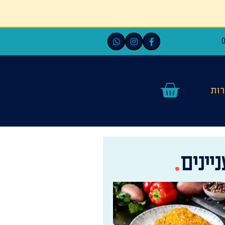
ות
יינים