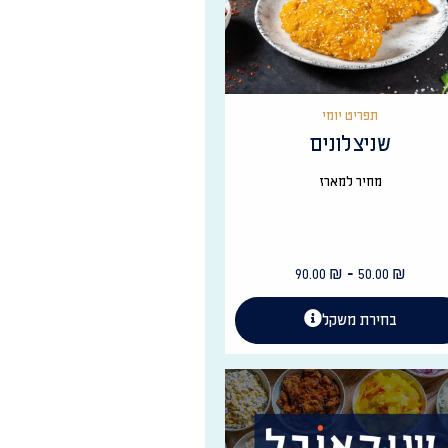
תפריט יומי
שניצלונים
מחיר למארז
-
90.00
₪
50.00
₪
בחירת משקל