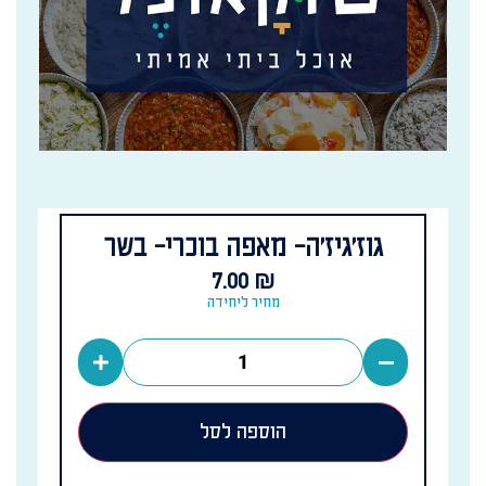
גוז׳גיז׳ה- מאפה בוכרי- בשר
7.00
₪
מחיר ליחידה
הוספה לסל