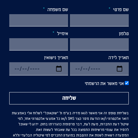
שם פרטי
שם משפחה
טלפון
אימייל
תאריך לידה
תאריך נישואין
אני מאשר את הרשמתי
שליחה
בשליחת טופס זה אני מאשר לגאו מדיה בע”מ ול “שוקאוכל” לשלוח אלי באמצעות
דואר אלקטרוני ו/או הודעת מסר קצר SMS ו/או כל אמצעי אלקטרוני אחר, לפי
שיקול דעת החברות, מעת לעת, דבר פרסומת כהגדרתו בחוק. ידוע לי שאוכל
להסיר את עצמי מרשימות התפוצה בכל עת שאבחר לעשות זאת.
המסעדה רשאית לשנות את ההטבות במועדון החברים לפי שיקוליה הבלעדי וללא