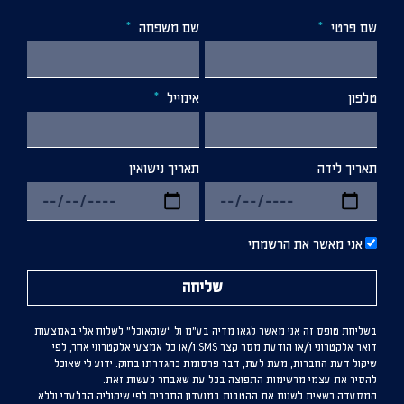
שם פרטי
שם משפחה
טלפון
אימייל
תאריך לידה
תאריך נישואין
אני מאשר את הרשמתי
שליחה
בשליחת טופס זה אני מאשר לגאו מדיה בע”מ ול “שוקאוכל” לשלוח אלי באמצעות
דואר אלקטרוני ו/או הודעת מסר קצר SMS ו/או כל אמצעי אלקטרוני אחר, לפי
שיקול דעת החברות, מעת לעת, דבר פרסומת כהגדרתו בחוק. ידוע לי שאוכל
להסיר את עצמי מרשימות התפוצה בכל עת שאבחר לעשות זאת.
המסעדה רשאית לשנות את ההטבות במועדון החברים לפי שיקוליה הבלעדי וללא