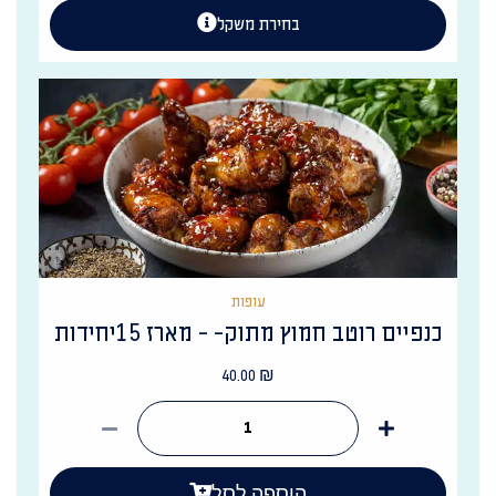
בחירת משקל
עופות
כנפיים רוטב חמוץ מתוק- - מארז 15יחידות
40.00
₪
הוספה לסל