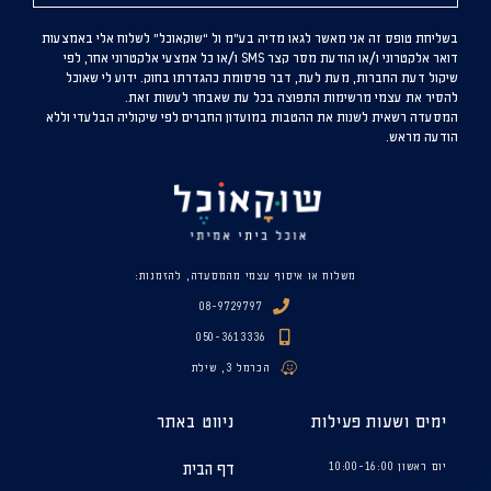
בשליחת טופס זה אני מאשר לגאו מדיה בע”מ ול “שוקאוכל” לשלוח אלי באמצעות
דואר אלקטרוני ו/או הודעת מסר קצר SMS ו/או כל אמצעי אלקטרוני אחר, לפי
שיקול דעת החברות, מעת לעת, דבר פרסומת כהגדרתו בחוק. ידוע לי שאוכל
להסיר את עצמי מרשימות התפוצה בכל עת שאבחר לעשות זאת.
המסעדה רשאית לשנות את ההטבות במועדון החברים לפי שיקוליה הבלעדי וללא
הודעה מראש.
משלוח או איסוף עצמי מהמסעדה, להזמנות:
08-9729797
050-3613336
הכרמל 3, שילת
ימים ושעות פעילות
ניווט באתר
יום ראשון 10:00-16:00
דף הבית