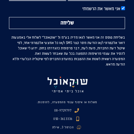
אני מאשר את הרשמתי
שליחה
בשליחת טופס זה אני מאשר לגאו מדיה בע”מ ול “שוקאוכל” לשלוח אלי באמצעות
דואר אלקטרוני ו/או הודעת מסר קצר SMS ו/או כל אמצעי אלקטרוני אחר, לפי
שיקול דעת החברות, מעת לעת, דבר פרסומת כהגדרתו בחוק. ידוע לי שאוכל
להסיר את עצמי מרשימות התפוצה בכל עת שאבחר לעשות זאת.
המסעדה רשאית לשנות את ההטבות במועדון החברים לפי שיקוליה הבלעדי וללא
הודעה מראש.
משלוח או איסוף עצמי מהמסעדה, להזמנות:
08-9729797
050-3613336
הכרמל 3, שילת