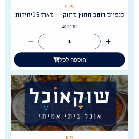
עופות
כנפיים רוטב חמוץ מתוק- - מארז 15יחידות
40.00
₪
הוספה לסל
דגים