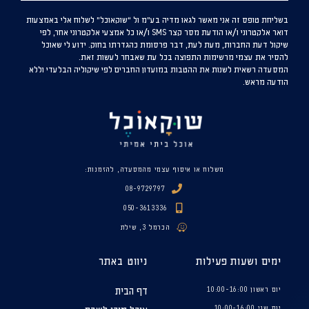
בשליחת טופס זה אני מאשר לגאו מדיה בע”מ ול “שוקאוכל” לשלוח אלי באמצעות
דואר אלקטרוני ו/או הודעת מסר קצר SMS ו/או כל אמצעי אלקטרוני אחר, לפי
שיקול דעת החברות, מעת לעת, דבר פרסומת כהגדרתו בחוק. ידוע לי שאוכל
להסיר את עצמי מרשימות התפוצה בכל עת שאבחר לעשות זאת.
המסעדה רשאית לשנות את ההטבות במועדון החברים לפי שיקוליה הבלעדי וללא
הודעה מראש.
משלוח או איסוף עצמי מהמסעדה, להזמנות:
08-9729797
050-3613336
הכרמל 3, שילת
ימים ושעות פעילות
ניווט באתר
יום ראשון 10:00-16:00
דף הבית
יום שני 10:00-16:00