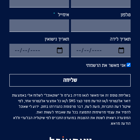
טלפון
אימייל
תאריך לידה
תאריך נישואין
אני מאשר את הרשמתי
שליחה
בשליחת טופס זה אני מאשר לגאו מדיה בע”מ ול “שוקאוכל” לשלוח אלי באמצעות
דואר אלקטרוני ו/או הודעת מסר קצר SMS ו/או כל אמצעי אלקטרוני אחר, לפי
שיקול דעת החברות, מעת לעת, דבר פרסומת כהגדרתו בחוק. ידוע לי שאוכל
להסיר את עצמי מרשימות התפוצה בכל עת שאבחר לעשות זאת.
המסעדה רשאית לשנות את ההטבות במועדון החברים לפי שיקוליה הבלעדי וללא
הודעה מראש.