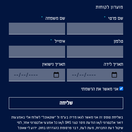
מועדון לקוחות
שם פרטי
שם משפחה
טלפון
אימייל
תאריך לידה
תאריך נישואין
אני מאשר את הרשמתי
שליחה
בשליחת טופס זה אני מאשר לגאו מדיה בע”מ ול “שוקאוכל” לשלוח אלי באמצעות
דואר אלקטרוני ו/או הודעת מסר קצר SMS ו/או כל אמצעי אלקטרוני אחר, לפי
שיקול דעת החברות, מעת לעת, דבר פרסומת כהגדרתו בחוק. ידוע לי שאוכל