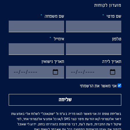
מועדון לקוחות
שם פרטי
שם משפחה
טלפון
אימייל
תאריך לידה
תאריך נישואין
אני מאשר את הרשמתי
שליחה
בשליחת טופס זה אני מאשר לגאו מדיה בע”מ ול “שוקאוכל” לשלוח אלי באמצעות
דואר אלקטרוני ו/או הודעת מסר קצר SMS ו/או כל אמצעי אלקטרוני אחר, לפי
שיקול דעת החברות, מעת לעת, דבר פרסומת כהגדרתו בחוק. ידוע לי שאוכל
להסיר את עצמי מרשימות התפוצה בכל עת שאבחר לעשות זאת.