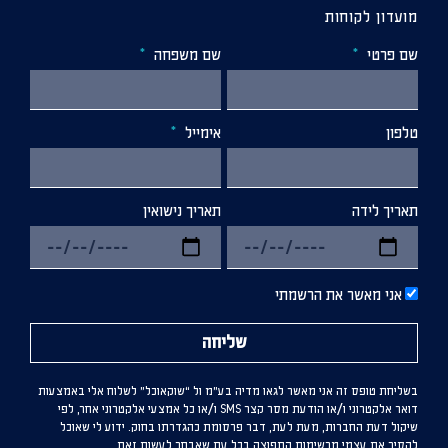
מועדון לקוחות
שם פרטי
שם משפחה
טלפון
אימייל
תאריך לידה
תאריך נישואין
אני מאשר את הרשמתי
שליחה
בשליחת טופס זה אני מאשר לגאו מדיה בע”מ ול “שוקאוכל” לשלוח אלי באמצעות
דואר אלקטרוני ו/או הודעת מסר קצר SMS ו/או כל אמצעי אלקטרוני אחר, לפי
שיקול דעת החברות, מעת לעת, דבר פרסומת כהגדרתו בחוק. ידוע לי שאוכל
להסיר את עצמי מרשימות התפוצה בכל עת שאבחר לעשות זאת.