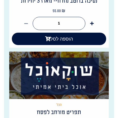
נסיכה ברוטב מזרחי- מארז 3 יחידות
55.00
₪
הוספה לסל
הכל
תפריט מורחב לפסח