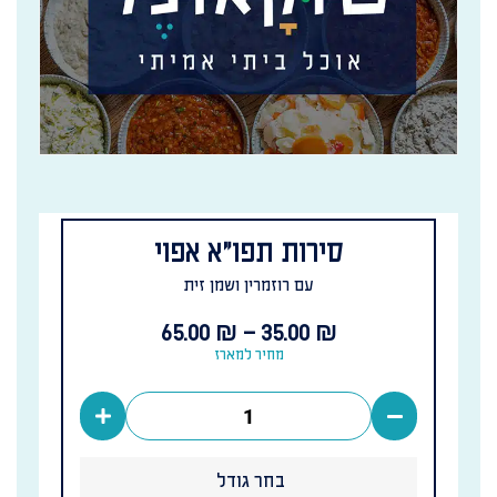
סירות תפו”א אפוי
עם רוזמרין ושמן זית
65.00
₪
–
35.00
₪
מחיר למארז
בחר גודל