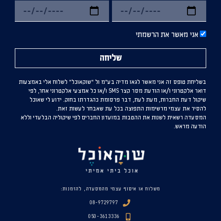
אני מאשר את הרשמתי
שליחה
בשליחת טופס זה אני מאשר לגאו מדיה בע”מ ול “שוקאוכל” לשלוח אלי באמצעות
דואר אלקטרוני ו/או הודעת מסר קצר SMS ו/או כל אמצעי אלקטרוני אחר, לפי
שיקול דעת החברות, מעת לעת, דבר פרסומת כהגדרתו בחוק. ידוע לי שאוכל
להסיר את עצמי מרשימות התפוצה בכל עת שאבחר לעשות זאת.
המסעדה רשאית לשנות את ההטבות במועדון החברים לפי שיקוליה הבלעדי וללא
הודעה מראש.
משלוח או איסוף עצמי מהמסעדה, להזמנות:
08-9729797
050-3613336