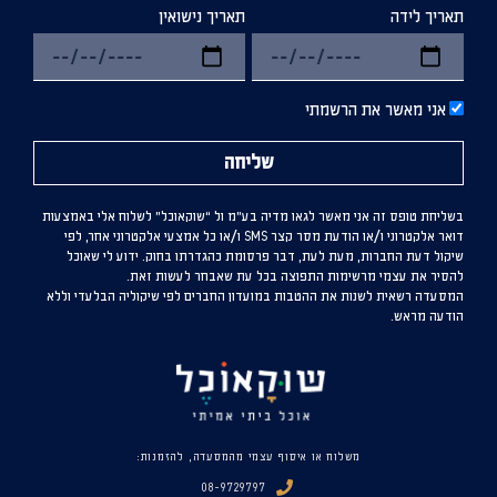
תאריך לידה
תאריך נישואין
אני מאשר את הרשמתי
שליחה
בשליחת טופס זה אני מאשר לגאו מדיה בע”מ ול “שוקאוכל” לשלוח אלי באמצעות
דואר אלקטרוני ו/או הודעת מסר קצר SMS ו/או כל אמצעי אלקטרוני אחר, לפי
שיקול דעת החברות, מעת לעת, דבר פרסומת כהגדרתו בחוק. ידוע לי שאוכל
להסיר את עצמי מרשימות התפוצה בכל עת שאבחר לעשות זאת.
המסעדה רשאית לשנות את ההטבות במועדון החברים לפי שיקוליה הבלעדי וללא
הודעה מראש.
משלוח או איסוף עצמי מהמסעדה, להזמנות:
08-9729797