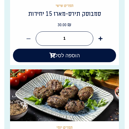
תפריט שישי
סמבוסק תירס-מארז 15 יחידות
30.00
₪
הוספה לסל
תפריט יומי