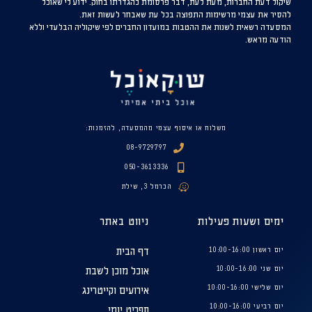
שיקול דעת החברות, מעת לעת, דבר פרסומת כהגדרתו בחוק. ידוע לי שאוכל
להסיר את עצמי מרשימות התפוצה בכל עת שאבחר לעשות זאת.
המסעדה רשאית לשנות את ההטבות במועדון החברים לפי שיקוליה הבלעדי וללא
הודעה מראש.
משלוח או איסוף עצמי מהמסעדה, להזמנות:
08-9729797
050-3613336
הכרמל 3, שילת
ימים ושעות פעילות
ניווט באתר
יום ראשון 10:00-16:00
דף הבית
יום שני 10:00-16:00
אוכל מוכן לשבת
יום שלישי 10:00-16:00
אירועים וקייטרינג
יום רביעי 10:00-16:00
תפריט יומי