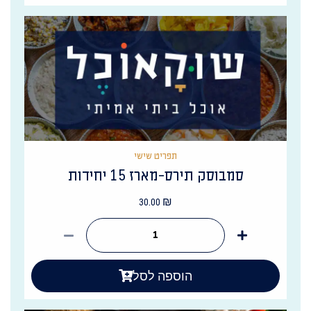
תפריט שישי
סמבוסק תירס-מארז 15 יחידות
30.00
₪
הוספה לסל