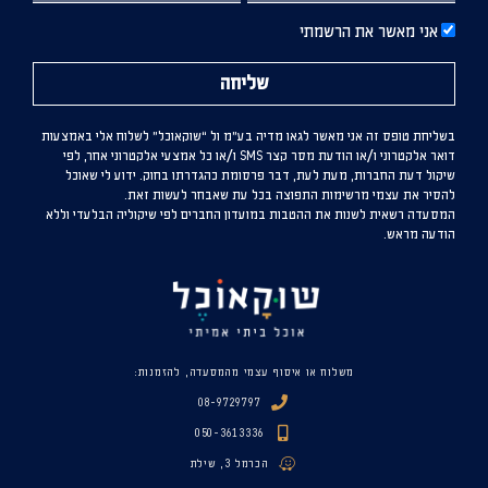
אני מאשר את הרשמתי
שליחה
בשליחת טופס זה אני מאשר לגאו מדיה בע”מ ול “שוקאוכל” לשלוח אלי באמצעות
דואר אלקטרוני ו/או הודעת מסר קצר SMS ו/או כל אמצעי אלקטרוני אחר, לפי
שיקול דעת החברות, מעת לעת, דבר פרסומת כהגדרתו בחוק. ידוע לי שאוכל
להסיר את עצמי מרשימות התפוצה בכל עת שאבחר לעשות זאת.
המסעדה רשאית לשנות את ההטבות במועדון החברים לפי שיקוליה הבלעדי וללא
הודעה מראש.
משלוח או איסוף עצמי מהמסעדה, להזמנות:
08-9729797
050-3613336
הכרמל 3, שילת