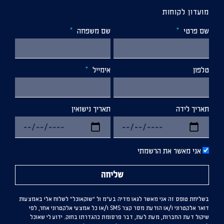
מועדון לקוחות
שם פרטי
שם משפחה
טלפון
אימייל
תאריך לידה
תאריך נישואין
אני מאשר את הרשמתי
שליחה
בשליחת טופס זה אני מאשר לגאו מדיה בע”מ ול “שוקאוכל” לשלוח אלי באמצעות
דואר אלקטרוני ו/או הודעת מסר קצר SMS ו/או כל אמצעי אלקטרוני אחר, לפי
שיקול דעת החברות, מעת לעת, דבר פרסומת כהגדרתו בחוק. ידוע לי שאוכל