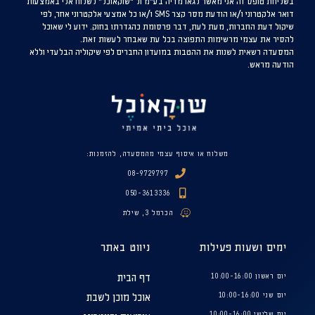
בשליחת טופס זה אני מאשר לגאו מדיה בע”מ ול “שוקאוכל” לשלוח אלי באמצעות
דואר אלקטרוני ו/או הודעת מסר קצר SMS ו/או כל אמצעי אלקטרוני אחר, לפי
שיקול דעת החברות, מעת לעת, דבר פרסומת כהגדרתו בחוק. ידוע לי שאוכל
להסיר את עצמי מרשימות התפוצה בכל עת שאבחר לעשות זאת.
המסעדה רשאית לשנות את ההטבות במועדון החברים לפי שיקוליה הבלעדי וללא
הודעה מראש.
משלוח או איסוף עצמי מהמסעדה, להזמנות:
08-9729797
050-3613336
הכרמל 3, שילת
ימים ושעות פעילות
ניווט באתר
יום ראשון 10:00-16:00
דף הבית
יום שני 10:00-16:00
אוכל מוכן לשבת
יום שלישי 10:00-16:00